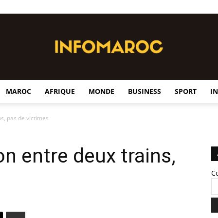
MAROC
AFRIQUE
MONDE
BUSINESS
SPORT
I
InfoMaroc
ns, pas de victimes
on entre deux trains,
C