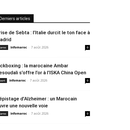
Derniers articles
rise de Sebta : l’Italie durcit le ton face à
adrid
infomaroc
-
7 août 2026
aroc
0
ickboxing : la marocaine Ambar
esoudali s’offre l’or à l’ISKA China Open
infomaroc
-
7 août 2026
port
0
épistage d’Alzheimer : un Marocain
uvre une nouvelle voie
infomaroc
-
7 août 2026
aroc
0