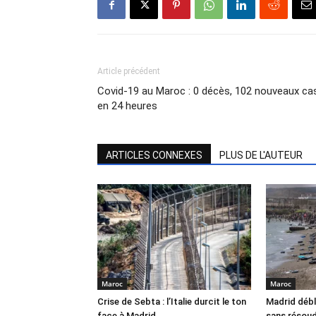
Article précédent
Covid-19 au Maroc : 0 décès, 102 nouveaux ca
en 24 heures
ARTICLES CONNEXES
PLUS DE L'AUTEUR
Maroc
Maroc
Crise de Sebta : l’Italie durcit le ton
Madrid débl
face à Madrid
sans résoud