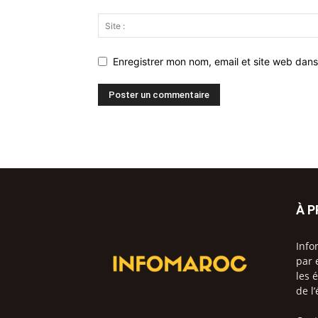
Enregistrer mon nom, email et site web dans
À 
Info
par 
les 
de l