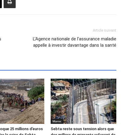
Article suivant
s
L’Agence nationale de l’assurance maladie
appelle à investir davantage dans la santé
Maroc
oque 25 millions d’euros
Sebta reste sous tension alors que
re la crise de Sebta
des milliers de migrants refusent de