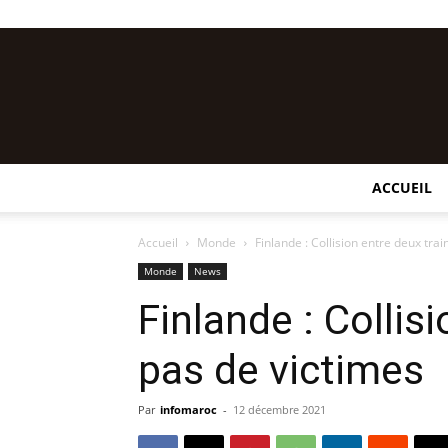
ACCUEIL
Accueil
Monde
Finlande : Collision entre deux trai
Monde
News
Finlande : Collisi
pas de victimes
Par
infomaroc
-
12 décembre 2021