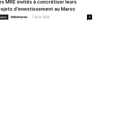
es MRE invités à concrétiser leurs
rojets d’investissement au Maroc
infomaroc
-
7 août 2026
aroc
0