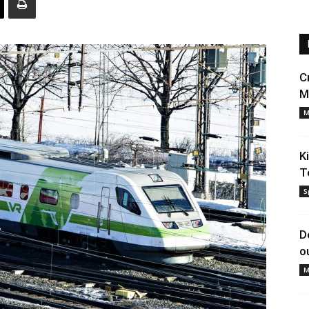
C
M
M
K
T
S
D
o
M