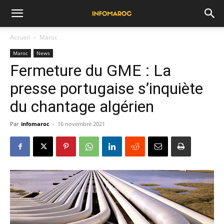
Accueil
Maroc
Maroc
News
Fermeture du GME : La
presse portugaise s’inquiète
du chantage algérien
Par
infomaroc
-
16 novembre 2021