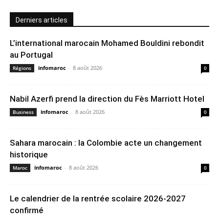
Derniers articles
L’international marocain Mohamed Bouldini rebondit
au Portugal
infomaroc
-
8 août 2026
Régions
0
Nabil Azerfi prend la direction du Fès Marriott Hotel
infomaroc
-
8 août 2026
Business
0
Sahara marocain : la Colombie acte un changement
historique
infomaroc
-
8 août 2026
Maroc
0
Le calendrier de la rentrée scolaire 2026-2027
confirmé