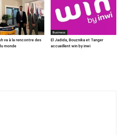
Business
 va à la rencontre des
El Jadida, Bouznika et Tanger
du monde
accueillent win by inwi