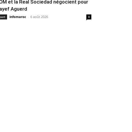
’OM et la Real Sociedad négocient pour
ayef Aguerd
infomaroc
-
6 août 2026
port
0