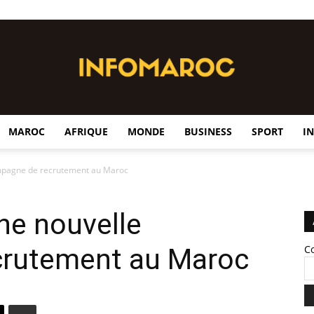
MAROC
AFRIQUE
MONDE
BUSINESS
SPORT
I
InfoMaroc
ampagne de recrutement au Maroc
ne nouvelle
crutement au Maroc
C