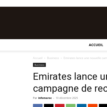
ACCUEIL
Accueil
Business
Emirates lance une nouvelle c
Business
Emirates lance u
campagne de re
Par
infomaroc
-
10 décembre 2025