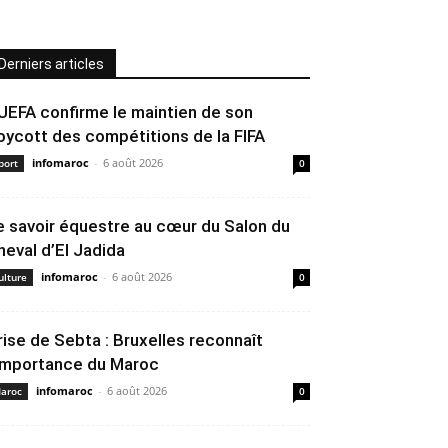
Derniers articles
’UEFA confirme le maintien de son
oycott des compétitions de la FIFA
infomaroc
-
6 août 2026
port
0
e savoir équestre au cœur du Salon du
heval d’El Jadida
infomaroc
-
6 août 2026
ulture
0
rise de Sebta : Bruxelles reconnaît
’importance du Maroc
infomaroc
-
6 août 2026
aroc
0