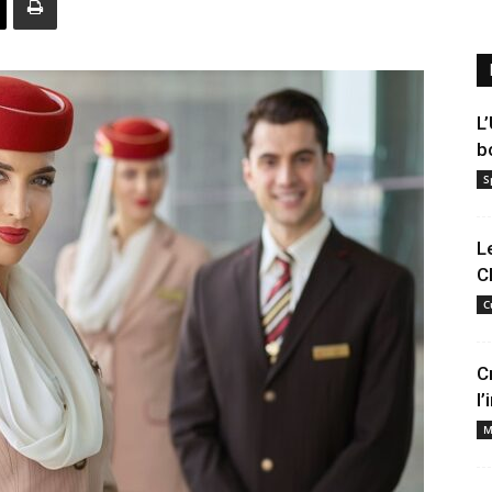
L
b
S
L
C
C
C
l
M