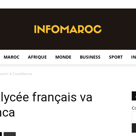
MAROC
AFRIQUE
MONDE
BUSINESS
SPORT
I
InfoMaroc
ouvrir à Casablanca
lycée français va
nca
C