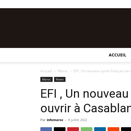
ACCUEIL
Accueil
Maroc
EFI , Un nouveau lycée français va 
Maroc
News
EFI , Un nouveau 
ouvrir à Casabla
Par
infomaroc
-
8 juillet 2022