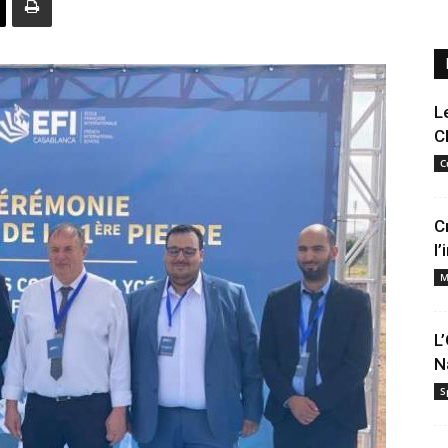
L
C
C
C
l
M
L
N
S