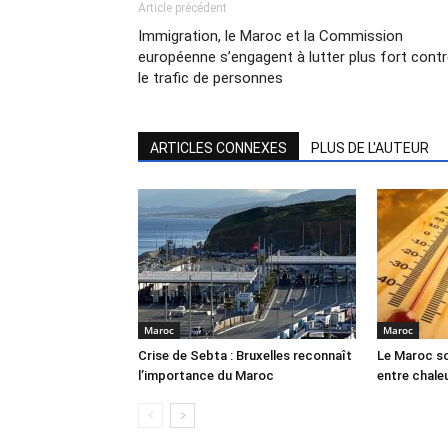
Article précédent
Immigration, le Maroc et la Commission
européenne s’engagent à lutter plus fort cont
le trafic de personnes
ARTICLES CONNEXES
PLUS DE L'AUTEUR
Maroc
Maroc
Crise de Sebta : Bruxelles reconnaît
Le Maroc so
l’importance du Maroc
entre chale