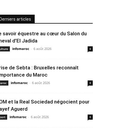
Derniers articles
e savoir équestre au cœur du Salon du
heval d’El Jadida
infomaroc
-
6 août 2026
ulture
0
rise de Sebta : Bruxelles reconnaît
’importance du Maroc
infomaroc
-
6 août 2026
aroc
0
’OM et la Real Sociedad négocient pour
ayef Aguerd
infomaroc
-
6 août 2026
port
0