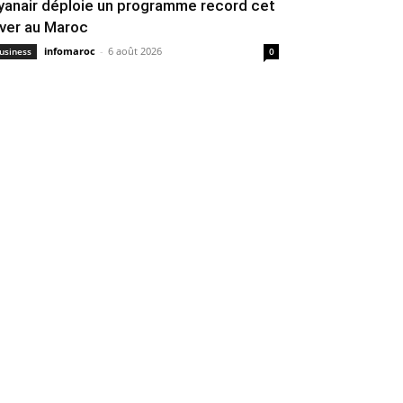
yanair déploie un programme record cet
iver au Maroc
infomaroc
-
6 août 2026
usiness
0