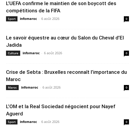
L’UEFA confirme le maintien de son boycott des
compétitions de la FIFA
infomaroc
-
6 août 2026
Sport
0
Le savoir équestre au cœur du Salon du Cheval d’El
Jadida
infomaroc
-
6 août 2026
Culture
0
Crise de Sebta : Bruxelles reconnaît l’importance du
Maroc
infomaroc
-
6 août 2026
Maroc
0
L’OM et la Real Sociedad négocient pour Nayef
Aguerd
infomaroc
-
6 août 2026
Sport
0