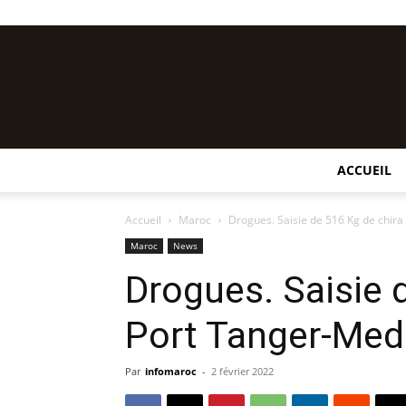
ACCUEIL
Accueil
Maroc
Drogues. Saisie de 516 Kg de chir
Maroc
News
Drogues. Saisie 
Port Tanger-Med
Par
infomaroc
-
2 février 2022