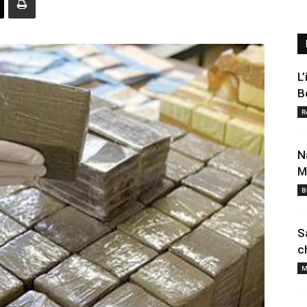
L
B
R
N
M
B
S
c
M