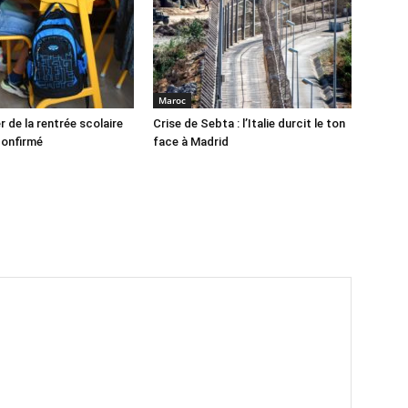
Maroc
r de la rentrée scolaire
Crise de Sebta : l’Italie durcit le ton
confirmé
face à Madrid