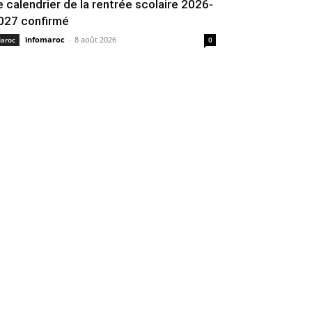
e calendrier de la rentrée scolaire 2026-
027 confirmé
infomaroc
-
8 août 2026
aroc
0