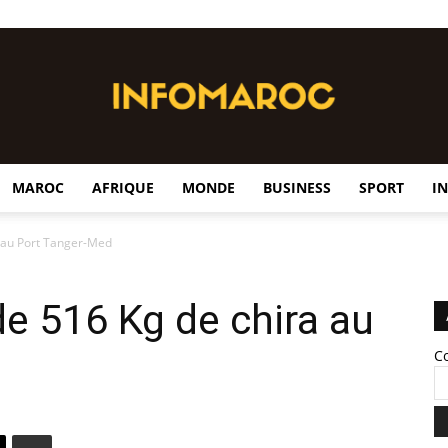
MAROC
AFRIQUE
MONDE
BUSINESS
SPORT
I
InfoMaroc
a au Port Tanger-Med
de 516 Kg de chira au
C