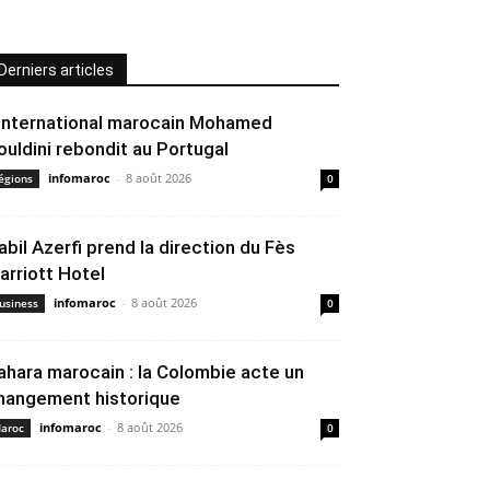
Derniers articles
’international marocain Mohamed
ouldini rebondit au Portugal
infomaroc
-
8 août 2026
égions
0
abil Azerfi prend la direction du Fès
arriott Hotel
infomaroc
-
8 août 2026
usiness
0
ahara marocain : la Colombie acte un
hangement historique
infomaroc
-
8 août 2026
aroc
0