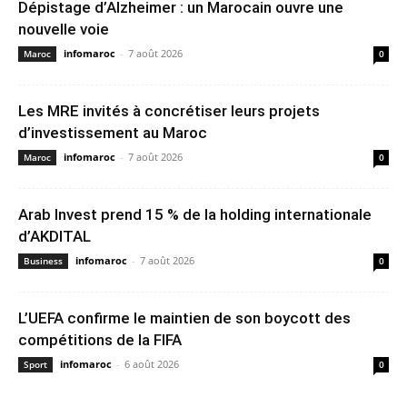
Dépistage d’Alzheimer : un Marocain ouvre une
nouvelle voie
infomaroc
-
7 août 2026
Maroc
0
Les MRE invités à concrétiser leurs projets
d’investissement au Maroc
infomaroc
-
7 août 2026
Maroc
0
Arab Invest prend 15 % de la holding internationale
d’AKDITAL
infomaroc
-
7 août 2026
Business
0
L’UEFA confirme le maintien de son boycott des
compétitions de la FIFA
infomaroc
-
6 août 2026
Sport
0