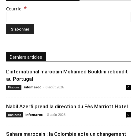
*
Courriel
Derniers articles
L’international marocain Mohamed Bouldini rebondit
au Portugal
infomaroc
-
8 août 2026
Régions
0
Nabil Azerfi prend la direction du Fès Marriott Hotel
infomaroc
-
8 août 2026
Business
0
Sahara marocain : la Colombie acte un changement