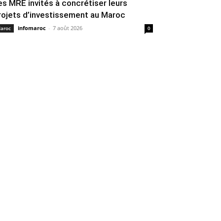
es MRE invités à concrétiser leurs
rojets d’investissement au Maroc
infomaroc
-
7 août 2026
aroc
0