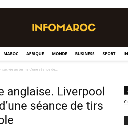
MAROC
AFRIQUE
MONDE
BUSINESS
SPORT
I
InfoMaroc
ol sacrée au terme d’une séance de...
e anglaise. Liverpool
d’une séance de tirs
C
ble