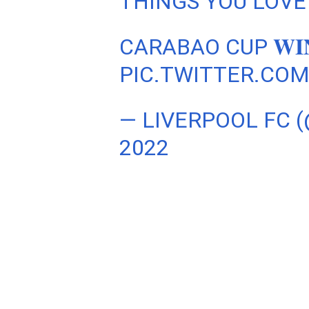
THINGS YOU LOVE 
CARABAO CUP 𝐖𝐈𝐍
PIC.TWITTER.CO
— LIVERPOOL FC 
2022