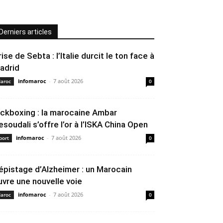
Derniers articles
rise de Sebta : l’Italie durcit le ton face à
adrid
infomaroc
-
7 août 2026
aroc
0
ickboxing : la marocaine Ambar
esoudali s’offre l’or à l’ISKA China Open
infomaroc
-
7 août 2026
port
0
épistage d’Alzheimer : un Marocain
uvre une nouvelle voie
infomaroc
-
7 août 2026
aroc
0