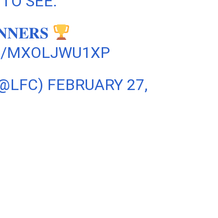
TO SEE.
𝐍𝐄𝐑𝐒
M/MXOLJWU1XP
(@LFC)
FEBRUARY 27,