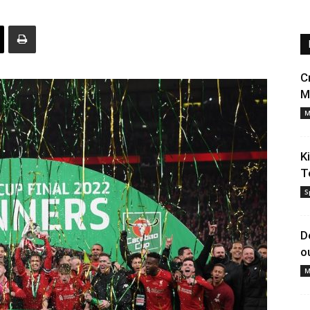
C
M
M
K
T
S
D
o
M