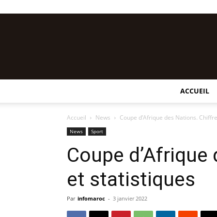
ACCUEIL
Accueil
News
Coupe d’Afrique des Nations. Chiffre
News
Sport
Coupe d’Afrique 
et statistiques
Par
infomaroc
-
3 janvier 2022