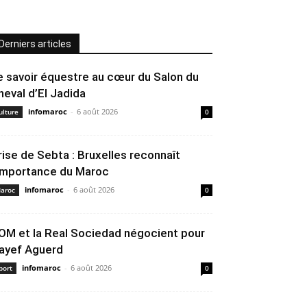
Derniers articles
e savoir équestre au cœur du Salon du
heval d’El Jadida
infomaroc
-
6 août 2026
ulture
0
rise de Sebta : Bruxelles reconnaît
’importance du Maroc
infomaroc
-
6 août 2026
aroc
0
’OM et la Real Sociedad négocient pour
ayef Aguerd
infomaroc
-
6 août 2026
port
0