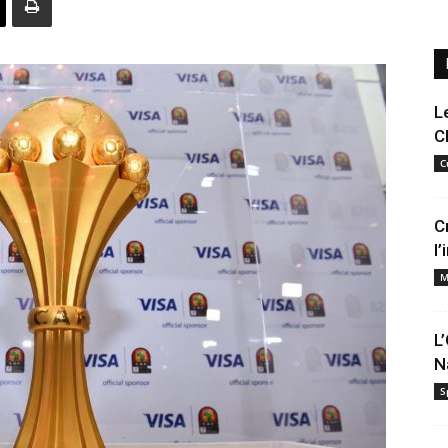
L
C
C
C
l
M
L
N
S