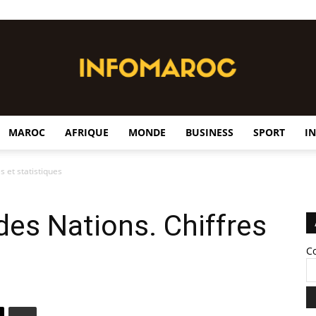
MAROC
AFRIQUE
MONDE
BUSINESS
SPORT
I
InfoMaroc
s et statistiques
des Nations. Chiffres
C