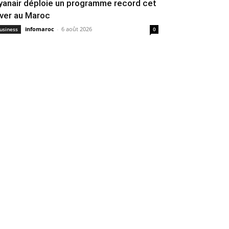
yanair déploie un programme record cet
iver au Maroc
infomaroc
-
6 août 2026
usiness
0