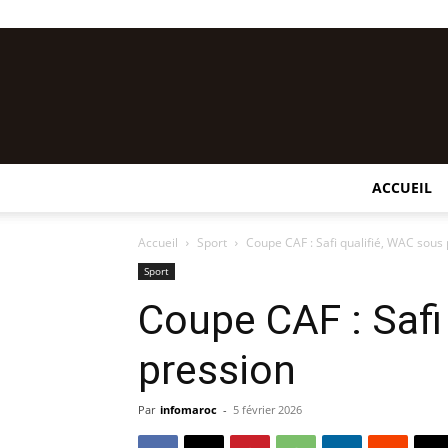
ACCUEIL
Accueil
Sport
Coupe CAF : Safi qualifié, WAC sous
Sport
Coupe CAF : Safi
pression
Par
infomaroc
-
5 février 2026