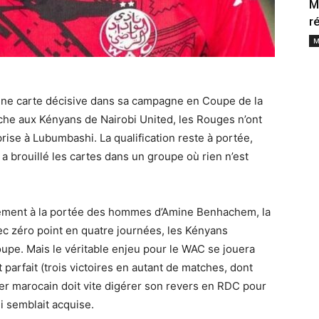
M
r
M
une carte décisive dans sa campagne en Coupe de la
he aux Kényans de Nairobi United, les Rouges n’ont
prise à Lubumbashi. La qualification reste à portée,
a brouillé les cartes dans un groupe où rien n’est
rgement à la portée des hommes d’Amine Benhachem, la
ec zéro point en quatre journées, les Kényans
upe. Mais le véritable enjeu pour le WAC se jouera
t parfait (trois victoires en autant de matches, dont
er marocain doit vite digérer son revers en RDC pour
i semblait acquise.