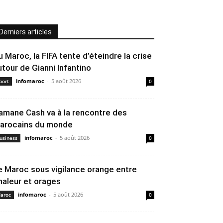
Derniers articles
u Maroc, la FIFA tente d’éteindre la crise
utour de Gianni Infantino
infomaroc
-
5 août 2026
port
0
amane Cash va à la rencontre des
arocains du monde
infomaroc
-
5 août 2026
usiness
0
e Maroc sous vigilance orange entre
haleur et orages
infomaroc
-
5 août 2026
aroc
0