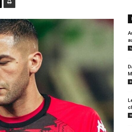
A
a
S
D
M
B
L
c
M