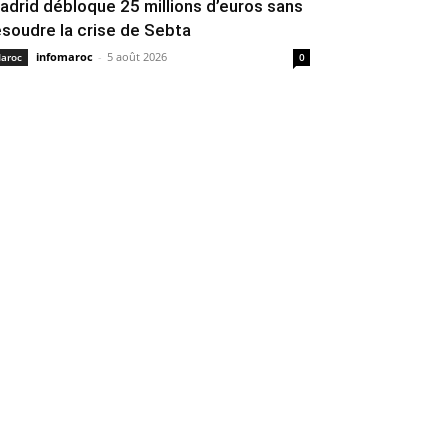
adrid débloque 25 millions d’euros sans
ésoudre la crise de Sebta
infomaroc
-
5 août 2026
aroc
0