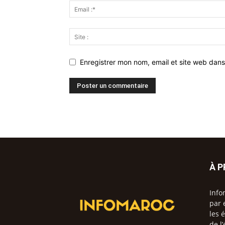
Enregistrer mon nom, email et site web dans
À 
Info
par 
les 
de l