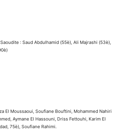
aoudite : Saud Abdulhamid (55è), Ali Majrashi (53è),
90è)
mza El Moussaoui, Soufiane Bouftini, Mohammed Nahiri
d, Aymane El Hassouni, Driss Fettouhi, Karim El
dad, 75è), Soufiane Rahimi.