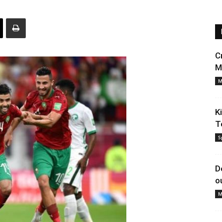
C
M
M
K
T
S
D
o
M