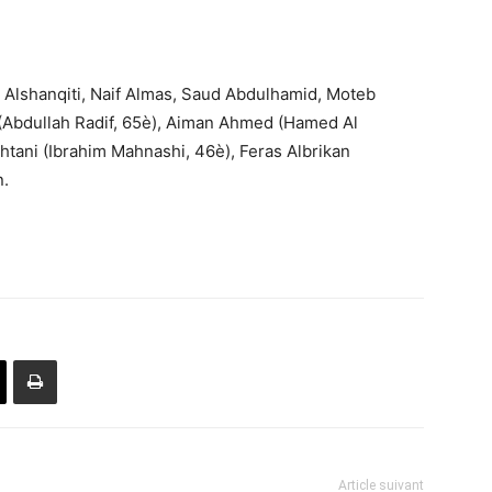
 Alshanqiti, Naif Almas, Saud Abdulhamid, Moteb
r (Abdullah Radif, 65è), Aiman Ahmed (Hamed Al
tani (Ibrahim Mahnashi, 46è), Feras Albrikan
n.
Article suivant