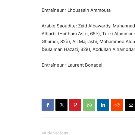
Entraîneur : Lhoussain Ammouta
Arabie Saoudite: Zaid Albawardy, Muhannad
Alharbi (Haitham Asiri, 65è), Turki Alamma
Ghamdi, 82è), Ali Majrashi, Mohammed Alqah
(Sulaiman Hazazi, 82è), Abdullah Alhamdda
Entraîneur : Laurent Bonadéi
Article précédent