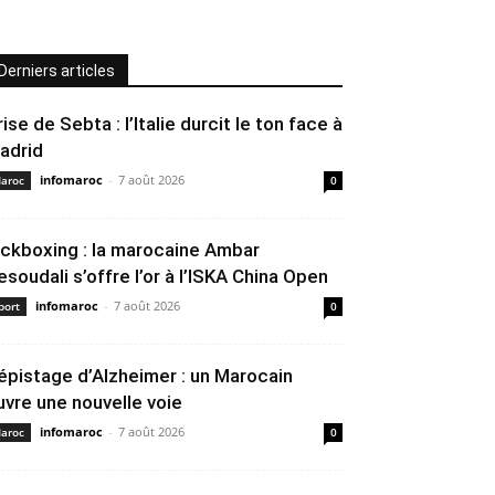
Derniers articles
rise de Sebta : l’Italie durcit le ton face à
adrid
infomaroc
-
7 août 2026
aroc
0
ickboxing : la marocaine Ambar
esoudali s’offre l’or à l’ISKA China Open
infomaroc
-
7 août 2026
port
0
épistage d’Alzheimer : un Marocain
uvre une nouvelle voie
infomaroc
-
7 août 2026
aroc
0