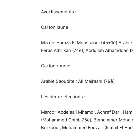
Avertissements :
Carton jaune :
Maroc: Hamza El Moussaoui (45+1è) Arabie S
Feras Albrikan (74è), Abdullah Alhamddan (
Carton rouge:
Arabie Saoudite : Ali Majrashi (79è)
Les deux sélections :
Maroc : Abdelaali Mhamdi, Achraf Dari, Ha
(Mohammed Chibi, 75è), Bemammer Mohamme
Berkaoui, Mohammed Fouzair (Ismail El Had