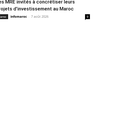
es MRE invités à concrétiser leurs
rojets d’investissement au Maroc
infomaroc
-
7 août 2026
aroc
0