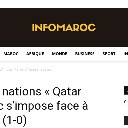
MAROC
AFRIQUE
MONDE
BUSINESS
SPORT
I
InfoMaroc
1 » : Le Maroc s’impose face à...
nations « Qatar
c s’impose face à
C
 (1-0)