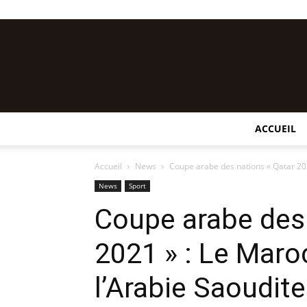
ACCUEIL
Accueil
News
Coupe arabe des nations « Qatar 202
News
Sport
Coupe arabe des 
2021 » : Le Maro
l’Arabie Saoudite