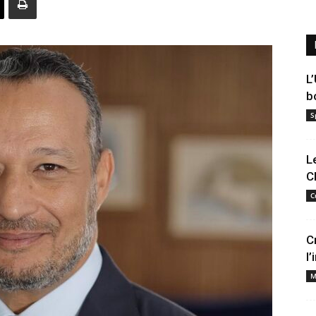
L
b
S
L
C
C
C
l
M