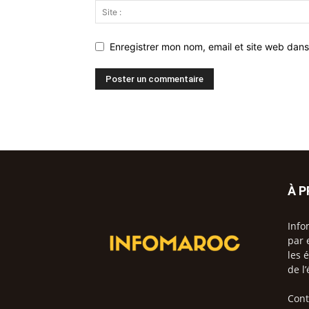
Enregistrer mon nom, email et site web dans
À 
Info
par 
les 
de l
Cont