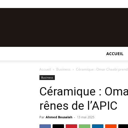
ACCUEIL
Accueil
Business
Céramique : Omar Chaabi prend l
Business
Céramique : Oma
rênes de l’APIC
Par
Ahmed Bousalah
-
13 mai 2025