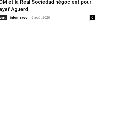
’OM et la Real Sociedad négocient pour
ayef Aguerd
infomaroc
-
6 août 2026
port
0