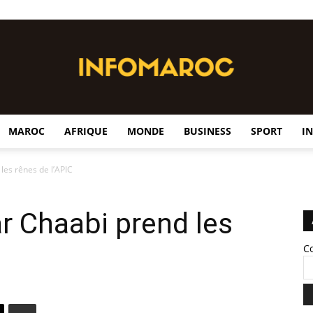
MAROC
AFRIQUE
MONDE
BUSINESS
SPORT
I
InfoMaroc
es rênes de l’APIC
r Chaabi prend les
C