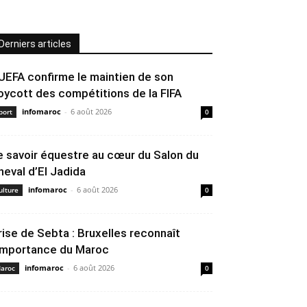
Derniers articles
’UEFA confirme le maintien de son
oycott des compétitions de la FIFA
infomaroc
-
6 août 2026
port
0
e savoir équestre au cœur du Salon du
heval d’El Jadida
infomaroc
-
6 août 2026
ulture
0
rise de Sebta : Bruxelles reconnaît
’importance du Maroc
infomaroc
-
6 août 2026
aroc
0