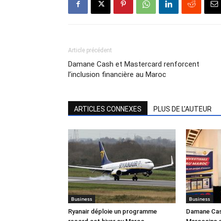
Article précédent
Damane Cash et Mastercard renforcent
l’inclusion financière au Maroc
ARTICLES CONNEXES
PLUS DE L'AUTEUR
Business
Business
Ryanair déploie un programme
Damane Cash