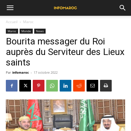
Accueil
Maroc
Maroc
Monde
News
Bourita messager du Roi
auprès du Serviteur des Lieux
saints
Par
infomaroc
-
17 octobre 2022