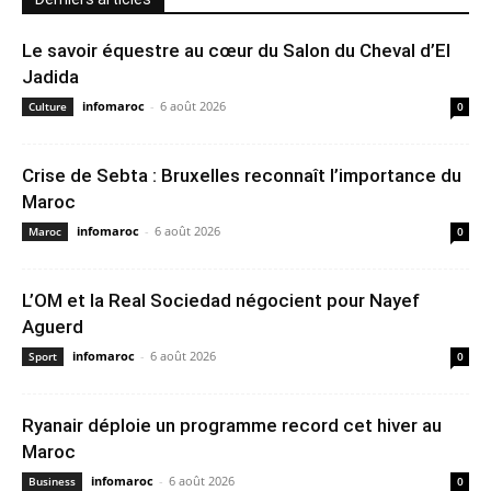
Le savoir équestre au cœur du Salon du Cheval d’El
Jadida
infomaroc
-
6 août 2026
Culture
0
Crise de Sebta : Bruxelles reconnaît l’importance du
Maroc
infomaroc
-
6 août 2026
Maroc
0
L’OM et la Real Sociedad négocient pour Nayef
Aguerd
infomaroc
-
6 août 2026
Sport
0
Ryanair déploie un programme record cet hiver au
Maroc
infomaroc
-
6 août 2026
Business
0