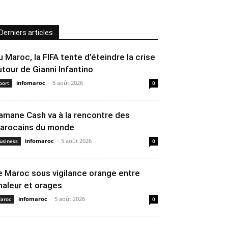
Derniers articles
u Maroc, la FIFA tente d’éteindre la crise
utour de Gianni Infantino
infomaroc
-
5 août 2026
port
0
amane Cash va à la rencontre des
arocains du monde
infomaroc
-
5 août 2026
usiness
0
e Maroc sous vigilance orange entre
haleur et orages
infomaroc
-
5 août 2026
aroc
0