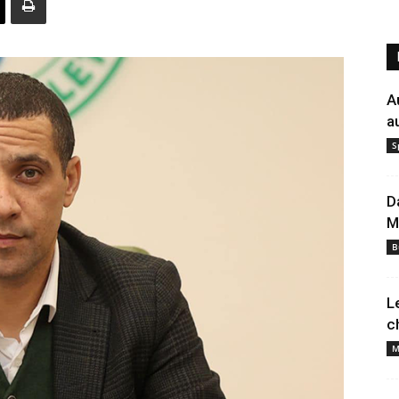
A
a
S
D
M
B
L
c
M