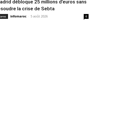
adrid débloque 25 millions d’euros sans
ésoudre la crise de Sebta
infomaroc
-
5 août 2026
aroc
0