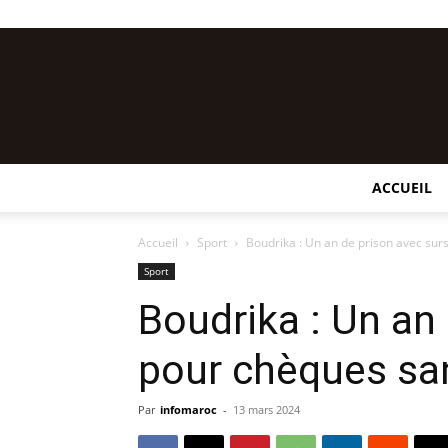
ACCUEIL
Accueil
Sport
Boudrika : Un an de prison avec sur
Sport
Boudrika : Un an
pour chèques sa
Par
infomaroc
-
13 mars 2024