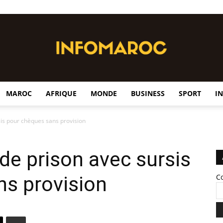
MAROC
AFRIQUE
MONDE
BUSINESS
SPORT
I
InfoMaroc
sis pour chèques sans provision
 de prison avec sursis
ns provision
C