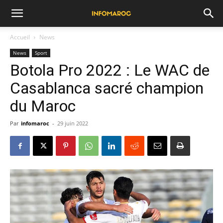
Accueil
News
News
Sport
Botola Pro 2022 : Le WAC de
Casablanca sacré champion
du Maroc
Par
infomaroc
-
29 juin 2022