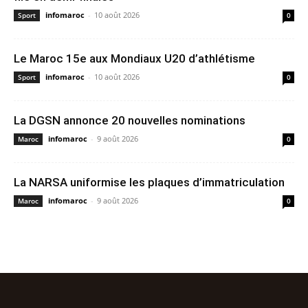
infomaroc
-
10 août 2026
Sport
0
Le Maroc 15e aux Mondiaux U20 d’athlétisme
infomaroc
-
10 août 2026
Sport
0
La DGSN annonce 20 nouvelles nominations
infomaroc
-
9 août 2026
Maroc
0
La NARSA uniformise les plaques d’immatriculation
infomaroc
-
9 août 2026
Maroc
0