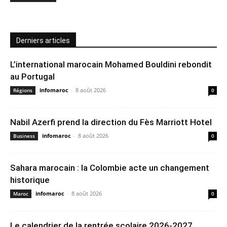
Derniers articles
L’international marocain Mohamed Bouldini rebondit
au Portugal
infomaroc
-
8 août 2026
Régions
0
Nabil Azerfi prend la direction du Fès Marriott Hotel
infomaroc
-
8 août 2026
Business
0
Sahara marocain : la Colombie acte un changement
historique
infomaroc
-
8 août 2026
Maroc
0
Le calendrier de la rentrée scolaire 2026-2027