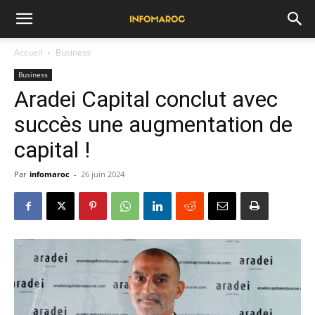
Accueil
Business
Business
Aradei Capital conclut avec
succès une augmentation de
capital !
Par
infomaroc
-
26 juin 2024