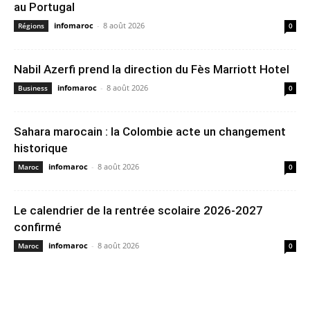
au Portugal
infomaroc
-
8 août 2026
Régions
0
Nabil Azerfi prend la direction du Fès Marriott Hotel
infomaroc
-
8 août 2026
Business
0
Sahara marocain : la Colombie acte un changement
historique
infomaroc
-
8 août 2026
Maroc
0
Le calendrier de la rentrée scolaire 2026-2027
confirmé
infomaroc
-
8 août 2026
Maroc
0