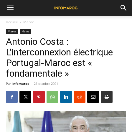
Accueil
Maroc
Maroc
News
Antonio Costa :
L’interconnexion électrique
Portugal-Maroc est «
fondamentale »
Par
infomaroc
-
21 octobre 2021