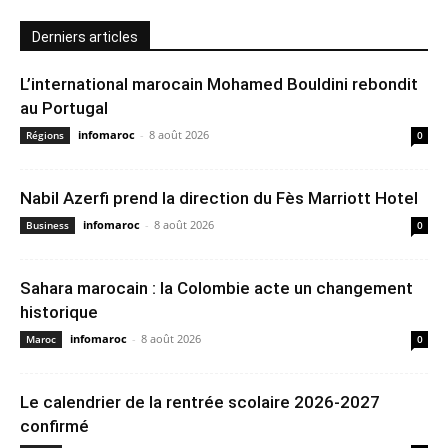
Derniers articles
L’international marocain Mohamed Bouldini rebondit
au Portugal
infomaroc
-
8 août 2026
Régions
0
Nabil Azerfi prend la direction du Fès Marriott Hotel
infomaroc
-
8 août 2026
Business
0
Sahara marocain : la Colombie acte un changement
historique
infomaroc
-
8 août 2026
Maroc
0
Le calendrier de la rentrée scolaire 2026-2027
confirmé