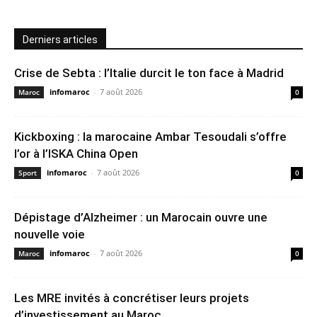
Derniers articles
Crise de Sebta : l’Italie durcit le ton face à Madrid
infomaroc
-
7 août 2026
Maroc
0
Kickboxing : la marocaine Ambar Tesoudali s’offre
l’or à l’ISKA China Open
infomaroc
-
7 août 2026
Sport
0
Dépistage d’Alzheimer : un Marocain ouvre une
nouvelle voie
infomaroc
-
7 août 2026
Maroc
0
Les MRE invités à concrétiser leurs projets
d’investissement au Maroc