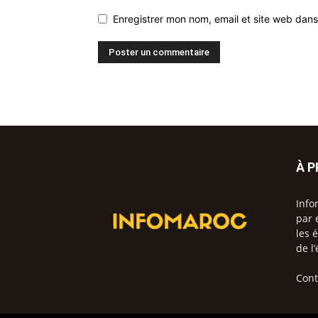
Enregistrer mon nom, email et site web dans
À 
Info
par 
les 
de l
Cont