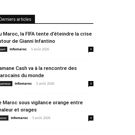
Derniers articles
u Maroc, la FIFA tente d’éteindre la crise
utour de Gianni Infantino
infomaroc
-
5 août 2026
port
0
amane Cash va à la rencontre des
arocains du monde
infomaroc
-
5 août 2026
usiness
0
e Maroc sous vigilance orange entre
haleur et orages
infomaroc
-
5 août 2026
aroc
0