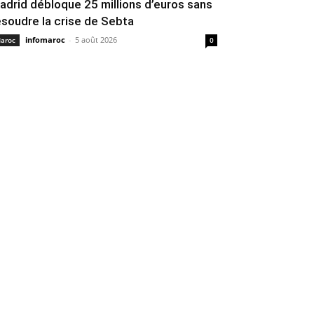
adrid débloque 25 millions d’euros sans
ésoudre la crise de Sebta
infomaroc
-
5 août 2026
aroc
0