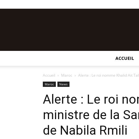
ACCUEIL
Accueil
Maroc
Alerte : Le roi nomme Khalid Ait Tal
Maroc
News
Alerte : Le roi n
ministre de la S
de Nabila Rmili