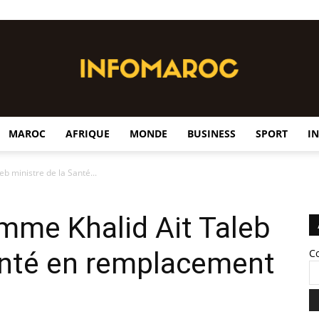
MAROC
AFRIQUE
MONDE
BUSINESS
SPORT
I
InfoMaroc
eb ministre de la Santé...
omme Khalid Ait Taleb
anté en remplacement
C