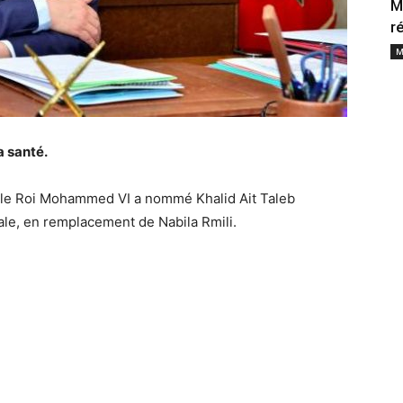
M
r
M
a santé.
 le Roi Mohammed VI a nommé Khalid Ait Taleb
iale, en remplacement de Nabila Rmili.