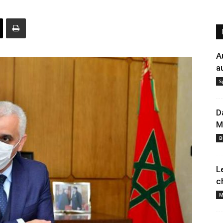
A
a
S
D
M
B
L
c
M