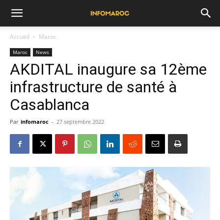
Accueil
Maroc
Maroc
News
AKDITAL inaugure sa 12ème
infrastructure de santé à
Casablanca
Par
infomaroc
-
27 septembre 2022