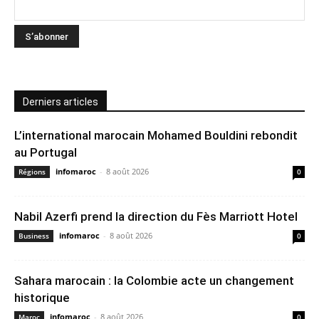
Derniers articles
L’international marocain Mohamed Bouldini rebondit
au Portugal
infomaroc
-
8 août 2026
Régions
0
Nabil Azerfi prend la direction du Fès Marriott Hotel
infomaroc
-
8 août 2026
Business
0
Sahara marocain : la Colombie acte un changement
historique
infomaroc
-
8 août 2026
Maroc
0