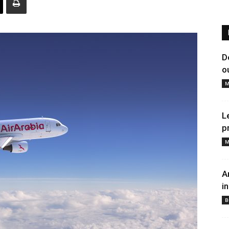
D
o
M
L
p
M
A
i
B