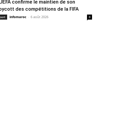
’UEFA confirme le maintien de son
oycott des compétitions de la FIFA
infomaroc
-
6 août 2026
port
0