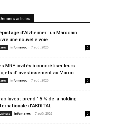
Derniers articles
épistage d’Alzheimer : un Marocain
uvre une nouvelle voie
infomaroc
-
7 août 2026
aroc
0
es MRE invités à concrétiser leurs
rojets d’investissement au Maroc
infomaroc
-
7 août 2026
aroc
0
rab Invest prend 15 % de la holding
nternationale d’AKDITAL
infomaroc
-
7 août 2026
usiness
0