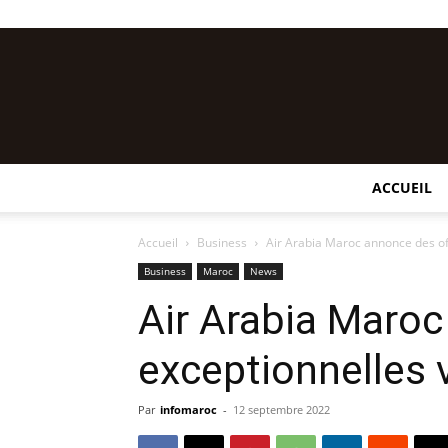
ACCUEIL
Accueil
Business
Air Arabia Maroc annonce des of
Business
Maroc
News
Air Arabia Maroc
exceptionnelles 
Par
infomaroc
-
12 septembre 2022