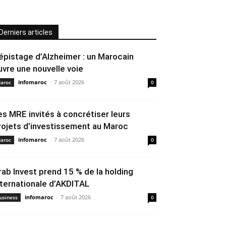
Derniers articles
épistage d’Alzheimer : un Marocain
uvre une nouvelle voie
infomaroc
-
7 août 2026
aroc
0
es MRE invités à concrétiser leurs
rojets d’investissement au Maroc
infomaroc
-
7 août 2026
aroc
0
rab Invest prend 15 % de la holding
nternationale d’AKDITAL
infomaroc
-
7 août 2026
usiness
0