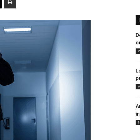
D
o
M
L
p
M
A
i
B