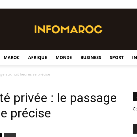
MAROC
AFRIQUE
MONDE
BUSINESS
SPORT
I
InfoMaroc
age aux huit heures se précise
é privée : le passage
se précise
C