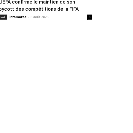
’UEFA confirme le maintien de son
oycott des compétitions de la FIFA
infomaroc
-
6 août 2026
port
0