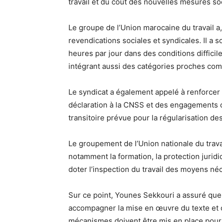
travail et du coût des nouvelles mesures so
Le groupe de l’Union marocaine du travail a, 
revendications sociales et syndicales. Il a 
heures par jour dans des conditions diffici
intégrant aussi des catégories proches comm
Le syndicat a également appelé à renforcer 
déclaration à la CNSS et des engagements co
transitoire prévue pour la régularisation de
Le groupement de l’Union nationale du trava
notamment la formation, la protection juridiq
doter l’inspection du travail des moyens néce
Sur ce point, Younes Sekkouri a assuré que 
accompagner la mise en œuvre du texte et c
mécanismes doivent être mis en place pour v