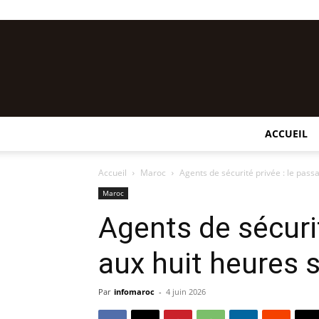
ACCUEIL
Accueil
Maroc
Agents de sécurité privée : le pass
Maroc
Agents de sécurit
aux huit heures 
Par
infomaroc
-
4 juin 2026