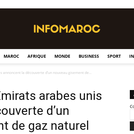
MAROC
AFRIQUE
MONDE
BUSINESS
SPORT
I
InfoMaroc
s annoncent la découverte d’un nouveau gisement de...
mirats arabes unis
ouverte d’un
C
t de gaz naturel