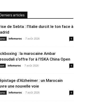
Derniers articles
rise de Sebta : l’Italie durcit le ton face à
adrid
infomaroc
-
7 août 2026
aroc
0
ickboxing : la marocaine Ambar
esoudali s’offre l’or à l’ISKA China Open
infomaroc
-
7 août 2026
port
0
épistage d’Alzheimer : un Marocain
uvre une nouvelle voie
infomaroc
-
7 août 2026
aroc
0