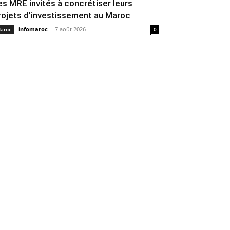
es MRE invités à concrétiser leurs
rojets d’investissement au Maroc
infomaroc
-
7 août 2026
aroc
0