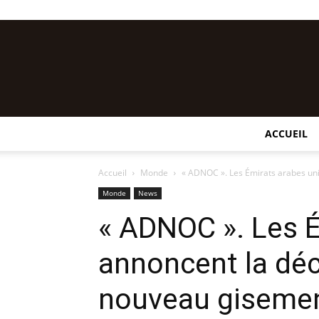
ACCUEIL
Accueil
Monde
« ADNOC ». Les Émirats arabes uni
Monde
News
« ADNOC ». Les É
annoncent la déc
nouveau gisemen