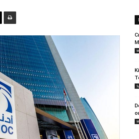
C
M
M
K
T
S
D
o
M