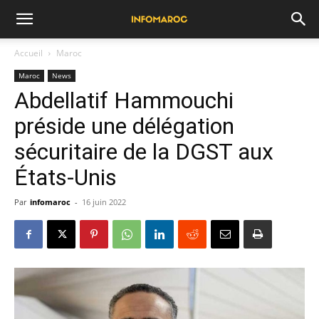
Accueil
Maroc
Maroc
News
Abdellatif Hammouchi
préside une délégation
sécuritaire de la DGST aux
États-Unis
Par
infomaroc
-
16 juin 2022