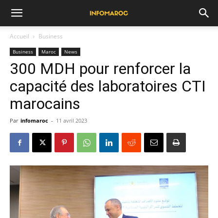
Accueil
Business
Business
Maroc
News
300 MDH pour renforcer la
capacité des laboratoires CTI
marocains
Par
infomaroc
-
11 avril 2023