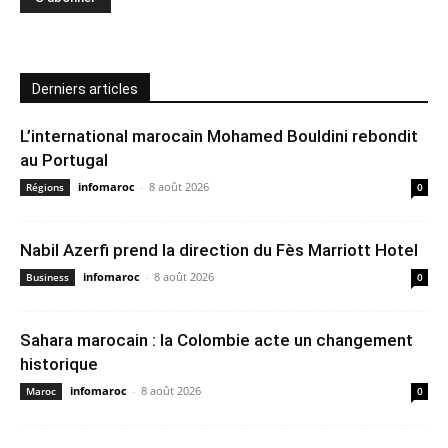
Derniers articles
L’international marocain Mohamed Bouldini rebondit
au Portugal
infomaroc
-
8 août 2026
Régions
0
Nabil Azerfi prend la direction du Fès Marriott Hotel
infomaroc
-
8 août 2026
Business
0
Sahara marocain : la Colombie acte un changement
historique
infomaroc
-
8 août 2026
Maroc
0