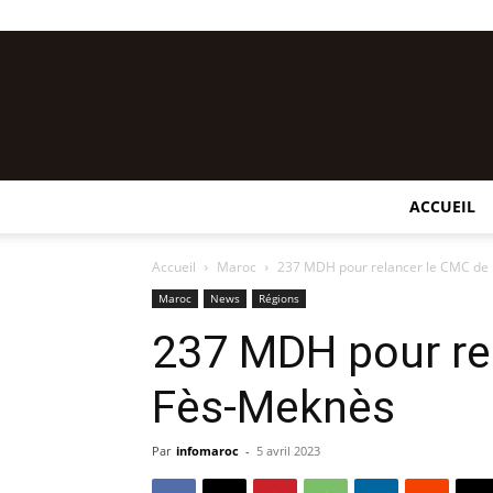
ACCUEIL
Accueil
Maroc
237 MDH pour relancer le CMC de
Maroc
News
Régions
237 MDH pour re
Fès-Meknès
Par
infomaroc
-
5 avril 2023