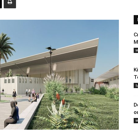
C
M
M
K
T
S
D
o
M