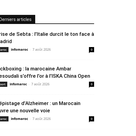
Derniers articles
rise de Sebta : l’Italie durcit le ton face à
adrid
infomaroc
-
7 août 2026
aroc
0
ickboxing : la marocaine Ambar
esoudali s’offre l’or à l’ISKA China Open
infomaroc
-
7 août 2026
port
0
épistage d’Alzheimer : un Marocain
uvre une nouvelle voie
infomaroc
-
7 août 2026
aroc
0