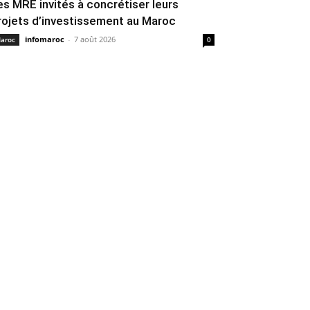
es MRE invités à concrétiser leurs
rojets d’investissement au Maroc
infomaroc
-
7 août 2026
aroc
0