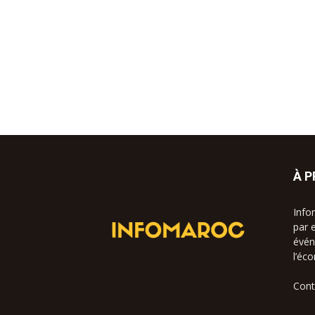
À 
Info
par 
évén
l’éc
Cont