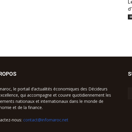
L
d
M
PROPOS
S
maroc, le portail d’actualités économiques des Décideurs
excellence, qui accompagne et couvre quotidiennement les
ements nationaux et internationaux dans le monde de
onomie et de la finance.
actez-nous:
contact@infomaroc.net