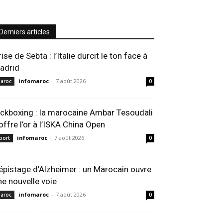
Derniers articles
ise de Sebta : l’Italie durcit le ton face à
adrid
infomaroc
-
7 août 2026
aroc
0
ickboxing : la marocaine Ambar Tesoudali
’offre l’or à l’ISKA China Open
infomaroc
-
7 août 2026
port
0
épistage d’Alzheimer : un Marocain ouvre
ne nouvelle voie
infomaroc
-
7 août 2026
aroc
0