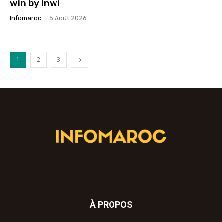
win by inwi
Infomaroc
-
5 Août 2026
1
2
3
À PROPOS